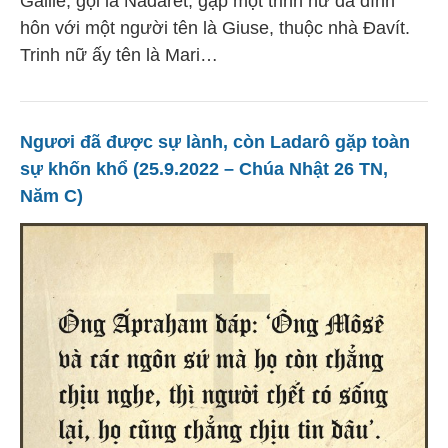
Galilê, gọi là Nadarét, gặp một trinh nữ đã đính
hôn với một người tên là Giuse, thuộc nhà Ðavít.
Trinh nữ ấy tên là Mari…
Ngươi đã được sự lành, còn Ladarô gặp toàn
sự khốn khổ (25.9.2022 – Chúa Nhật 26 TN,
Năm C)