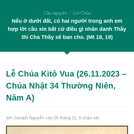
Cầu nguyện
Lời Chúa
Nếu ở dưới đất, có hai người trong anh em
hợp lời cầu xin bất cứ điều gì nhân danh Thầy
thì Cha Thầy sẽ ban cho. (Mt 18, 19)
Lễ Chúa Kitô Vua (26.11.2023 –
Chúa Nhật 34 Thường Niên,
Năm A)
bởi Joseph Nguyễn
vào 26 tháng 11
,
0 nhận xét