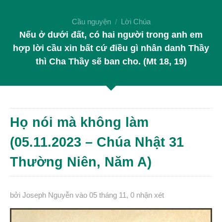
Cầu nguyện
Lời Chúa
Nếu ở dưới đất, có hai người trong anh em
hợp lời cầu xin bất cứ điều gì nhân danh Thầy
thì Cha Thầy sẽ ban cho. (Mt 18, 19)
Họ nói mà không làm
(05.11.2023 – Chúa Nhật 31
Thường Niên, Năm A)
bởi Joseph Nguyễn
vào 05 tháng 11
,
0 nhận xét