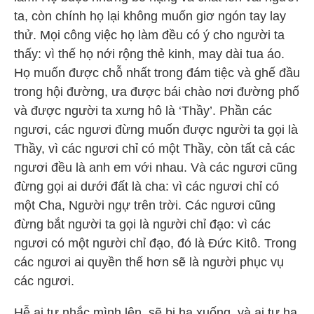
ta, còn chính họ lại không muốn giơ ngón tay lay
thử. Mọi công việc họ làm đều có ý cho người ta
thấy: vì thế họ nới rộng thẻ kinh, may dài tua áo.
Họ muốn được chỗ nhất trong đám tiệc và ghế đầu
trong hội đường, ưa được bái chào nơi đường phố
và được người ta xưng hô là ‘Thầy’. Phần các
ngươi, các ngươi đừng muốn được người ta gọi là
Thầy, vì các ngươi chỉ có một Thầy, còn tất cả các
ngươi đều là anh em với nhau. Và các ngươi cũng
đừng gọi ai dưới đất là cha: vì các ngươi chỉ có
một Cha, Người ngự trên trời. Các ngươi cũng
đừng bắt người ta gọi là người chỉ đạo: vì các
ngươi có một người chỉ đạo, đó là Đức Kitô. Trong
các ngươi ai quyền thế hơn sẽ là người phục vụ
các ngươi.
Hễ ai tự nhắc mình lên, sẽ bị hạ xuống, và ai tự hạ